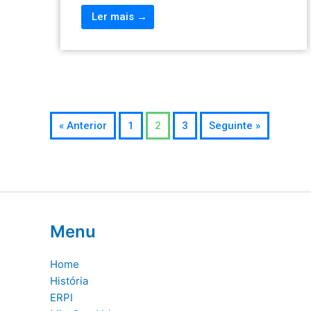
Ler mais →
« Anterior
1
2
3
Seguinte »
Menu
Home
História
ERPI